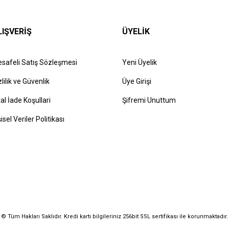
LIŞVERİŞ
ÜYELİK
safeli Satış Sözleşmesi
Yeni Üyelik
zlilik ve Güvenlik
Üye Girişi
tal İade Koşullari
Şifremi Unuttum
şisel Veriler Politikası
© Tüm Hakları Saklıdır. Kredi kartı bilgileriniz 256bit SSL sertifikası ile korunmaktadır.