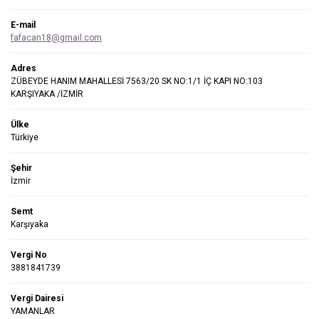
E-mail
fafacan18@gmail.com
Adres
ZÜBEYDE HANIM MAHALLESİ 7563/20 SK NO:1/1 İÇ KAPI NO:103
KARŞIYAKA /İZMİR
Ülke
Türkiye
Şehir
İzmir
Semt
Karşıyaka
Vergi No
3881841739
Vergi Dairesi
YAMANLAR