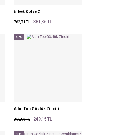
Erkek Kolye 2
381,36 TL
762,71 TL
%30
Altın Top Gözlük Zinciri
249,15 TL
355,93 TL
%15