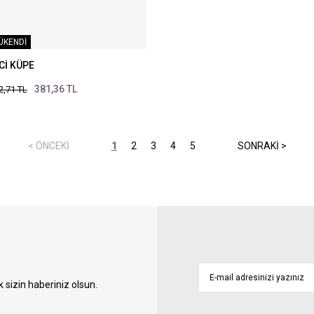
ÜKENDİ
Cİ KÜPE
381,36 TL
2,71 TL
1
2
3
4
5
sizin haberiniz olsun.