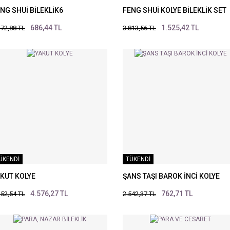
NG SHUİ BİLEKLİK6
FENG SHUİ KOLYE BİLEKLİK SET
686,44 TL
1.525,42 TL
372,88 TL
3.813,56 TL
ÜKENDİ
TÜKENDİ
KUT KOLYE
ŞANS TAŞI BAROK İNCİ KOLYE
4.576,27 TL
762,71 TL
152,54 TL
2.542,37 TL