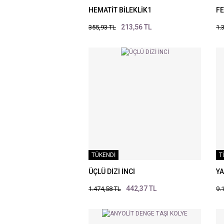
HEMATİT BİLEKLİK1
FE
213,56 TL
355,93 TL
1.
TÜKENDİ
T
ÜÇLÜ DİZİ İNCİ
YA
442,37 TL
1.474,58 TL
9.