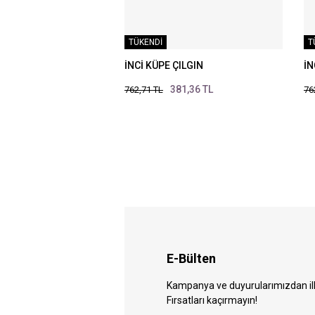
TÜKENDİ
T
İNCİ KÜPE ÇILGIN
İN
381,36 TL
762,71 TL
76
E-Bülten
Kampanya ve duyurularımızdan ilk 
Fırsatları kaçırmayın!