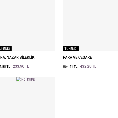
ÜKENDİ
TÜKENDİ
RA, NAZAR BİLEKLİK
PARA VE CESARET
233,90 TL
432,20 TL
7,80 TL
864,41 TL