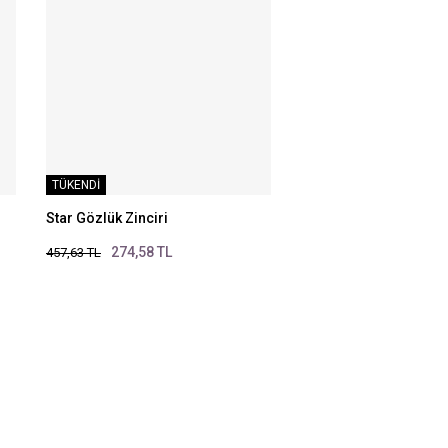
TÜKENDİ
Star Gözlük Zinciri
274,58 TL
457,63 TL