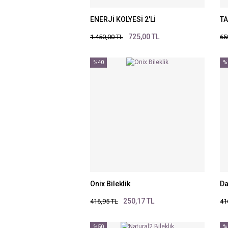
ENERJİ KOLYESİ 2'Lİ
T
725,00 TL
1.450,00 TL
65
%40
%
Onix Bileklik
Da
250,17 TL
416,95 TL
41
%50
%