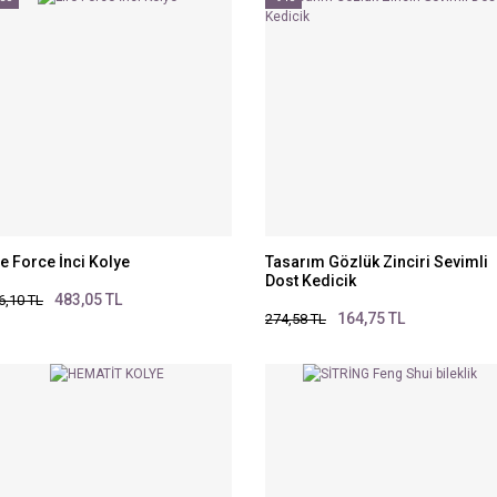
fe Force İnci Kolye
Tasarım Gözlük Zinciri Sevimli
Dost Kedicik
483,05 TL
6,10 TL
164,75 TL
274,58 TL