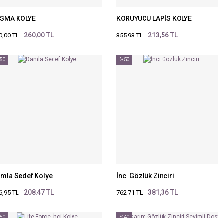
ASMA KOLYE
KORUYUCU LAPİS KOLYE
260,00 TL
213,56 TL
0,00 TL
355,93 TL
50
%50
mla Sedef Kolye
İnci Gözlük Zinciri
208,47 TL
381,36 TL
6,95 TL
762,71 TL
50
%40