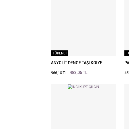
TÜKENDİ
T
ANYOLİT DENGE TAŞI KOLYE
PA
483,05 TL
966,10 TL
46