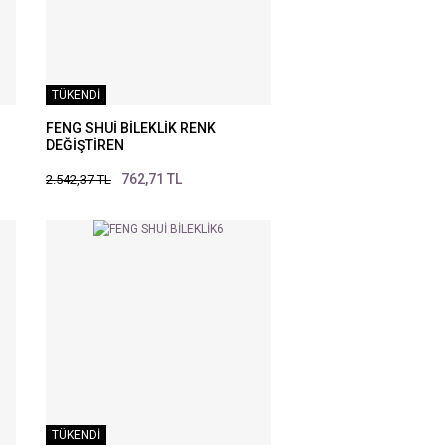
TÜKENDİ
FENG SHUİ BİLEKLİK RENK
DEĞİŞTİREN
762,71 TL
2.542,37 TL
TÜKENDİ