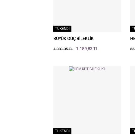
TÜKENDİ
T
BÜYÜK GÜÇ BİLEKLİK
HE
1.189,83 TL
1.983,05 TL
66
TÜKENDİ
T