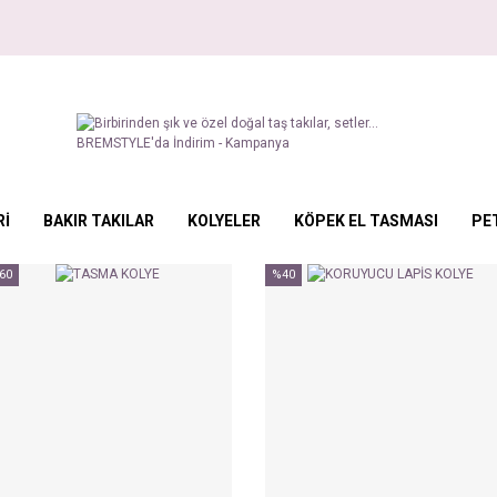
Rİ
BAKIR TAKILAR
KOLYELER
KÖPEK EL TASMASI
PE
60
%40