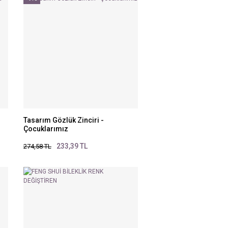
Tasarım Gözlük Zinciri -
Çocuklarımız
233,39 TL
274,58 TL