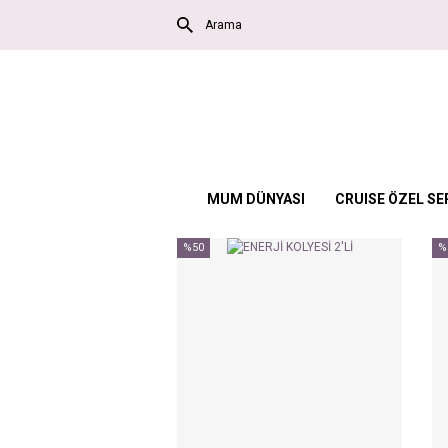
MUM DÜNYASI
CRUISE ÖZEL SE
%50
%