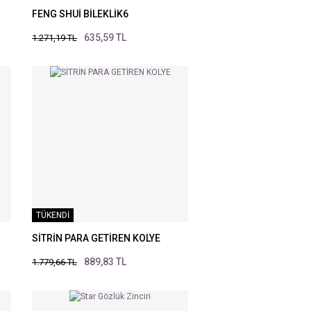
FENG SHUİ BİLEKLİK6
635,59 TL
1.271,19 TL
TÜKENDİ
SİTRİN PARA GETİREN KOLYE
889,83 TL
1.779,66 TL