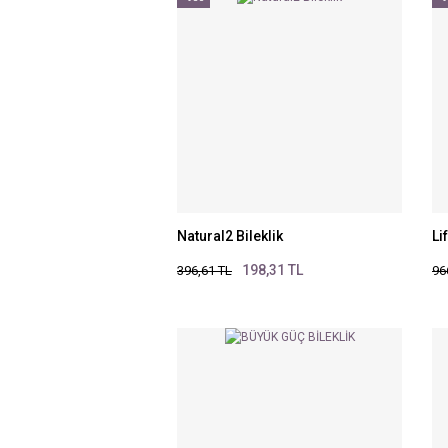
Natural2 Bileklik
Li
198,31 TL
396,61 TL
96