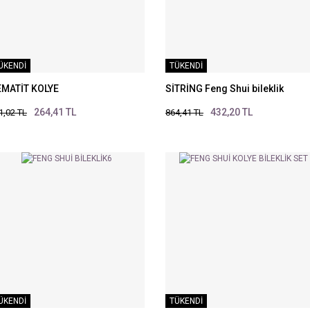
ÜKENDİ
TÜKENDİ
MATİT KOLYE
SİTRİNG Feng Shui bileklik
264,41 TL
432,20 TL
1,02 TL
864,41 TL
ÜKENDİ
TÜKENDİ