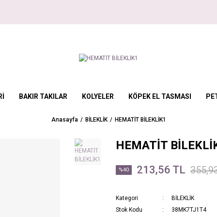
Rİ
BAKIR TAKILAR
KOLYELER
KÖPEK EL TASMASI
PE
Anasayfa
BİLEKLİK
HEMATİT BİLEKLİK1
HEMATİT BİLEKLİ
213,56 TL
355,9
%40
Kategori
BİLEKLİK
Stok Kodu
38MK7TJ1T4