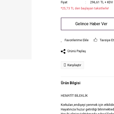
Fiyat
296,61 TL + KDV
*25,73 TL den başlayan taksitlerle!
Gelince Haber Ver
Tavsiye E
Ürünü Paylaş
Karşılaştır
Ürün Bilgisi
HEMATİT BİLEKLİK
Korkuları,endişeyi yenmek için etkilidir
Hayatınıza huzur getirdiği bilinmektedi
Her iki elinize taktığınızda ruhsal farkı