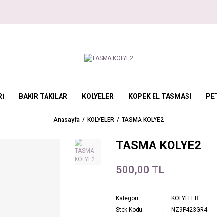
Rİ
BAKIR TAKILAR
KOLYELER
KÖPEK EL TASMASI
PE
Anasayfa
KOLYELER
TASMA KOLYE2
TASMA KOLYE2
500,00 TL
Kategori
KOLYELER
Stok Kodu
NZ9P423GR4