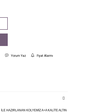
t
Yorum Yaz
Fiyat Alarmı
R İLE HAZIRLANAN KOLYEMİZ A+A KALİTE ALTIN