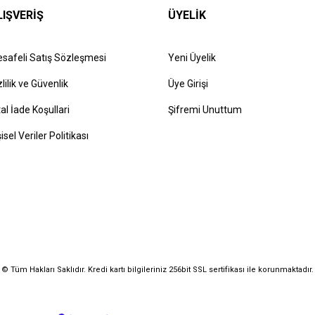
LIŞVERİŞ
ÜYELİK
safeli Satış Sözleşmesi
Yeni Üyelik
zlilik ve Güvenlik
Üye Girişi
tal İade Koşullari
Şifremi Unuttum
şisel Veriler Politikası
© Tüm Hakları Saklıdır. Kredi kartı bilgileriniz 256bit SSL sertifikası ile korunmaktadır.