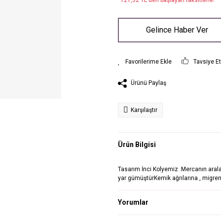
*121,32 TL den başlayan taksitlerle!
Gelince Haber Ver
Tavsiye E
Ürünü Paylaş
Karşılaştır
Ürün Bilgisi
Tasarım İnci Kolyemiz .Mercanın aralar
yar gümüştürKemik ağrılarına , migrene 
Yorumlar