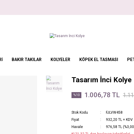
Rİ
BAKIR TAKILAR
KOLYELER
KÖPEK EL TASMASI
PE
Tasarım İnci Kolye
1.006,78 TL
1.1
%10
Stok Kodu
FJLVW458
Fiyat
932,20 TL + KDV
Havale
976,58 TL (%3,00 