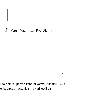
t
Yorum Yaz
Fiyat Alarmı
da dokunuşlarıyla kendini yarattı. Klipsleri 925 a
,bağırsak hastalıklarına karlı etkilidir