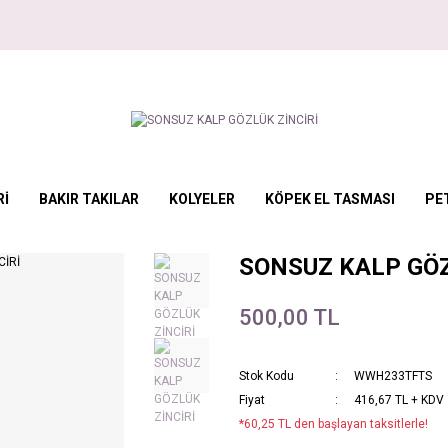
Rİ
BAKIR TAKILAR
KOLYELER
KÖPEK EL TASMASI
PE
SONSUZ KALP GÖZ
500,00 TL
Stok Kodu
WWH233TFTS
Fiyat
416,67 TL + KDV
*60,25 TL den başlayan taksitlerle!