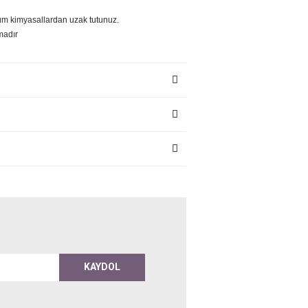
tüm kimyasallardan uzak tutunuz.
madır
KAYDOL