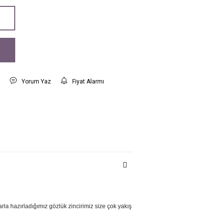
t
Yorum Yaz
Fiyat Alarmı
arla hazırladığımız gözlük zincirimiz size çok yakış