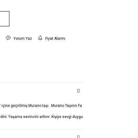
t
Yorum Yaz
Fiyat Alarmı
içine geçirilmiş Murano taşı . Murano Taşının Fa
ndirir. Yaşama sevincini arttırır .Kişiye sevgi duygu