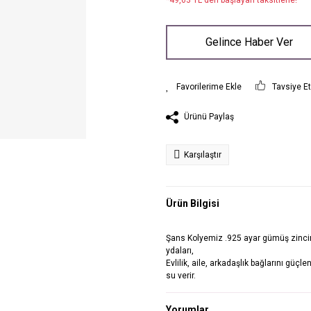
*49,63 TL den başlayan taksitlerle!
Gelince Haber Ver
Tavsiye E
Ürünü Paylaş
Karşılaştır
Ürün Bilgisi
Şans Kolyemiz .925 ayar gümüş zincir 
ydaları,
Evlilik, aile, arkadaşlık bağlarını güçle
su verir.
Yorumlar