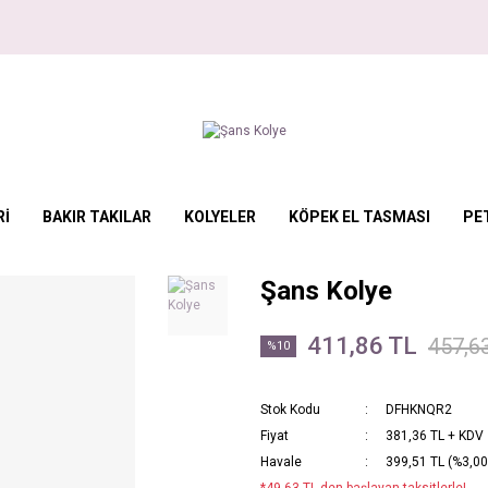
Rİ
BAKIR TAKILAR
KOLYELER
KÖPEK EL TASMASI
PE
Şans Kolye
411,86 TL
457,6
%10
Stok Kodu
DFHKNQR2
Fiyat
381,36 TL + KDV
Havale
399,51 TL (%3,00 