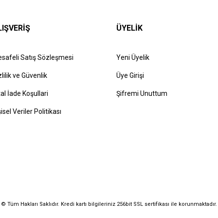
LIŞVERİŞ
ÜYELİK
safeli Satış Sözleşmesi
Yeni Üyelik
zlilik ve Güvenlik
Üye Girişi
tal İade Koşullari
Şifremi Unuttum
şisel Veriler Politikası
© Tüm Hakları Saklıdır. Kredi kartı bilgileriniz 256bit SSL sertifikası ile korunmaktadır.