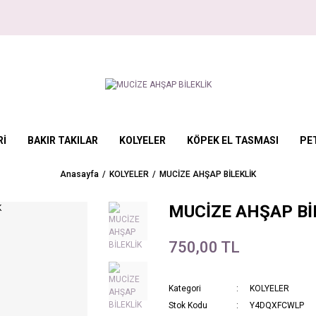
Rİ
BAKIR TAKILAR
KOLYELER
KÖPEK EL TASMASI
PE
Anasayfa
KOLYELER
MUCİZE AHŞAP BİLEKLİK
MUCİZE AHŞAP Bİ
750,00 TL
Kategori
KOLYELER
Stok Kodu
Y4DQXFCWLP