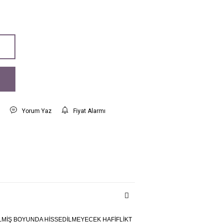
t
Yorum Yaz
Fiyat Alarmı
İLMİŞ BOYUNDA HİSSEDİLMEYECEK HAFİFLİKT