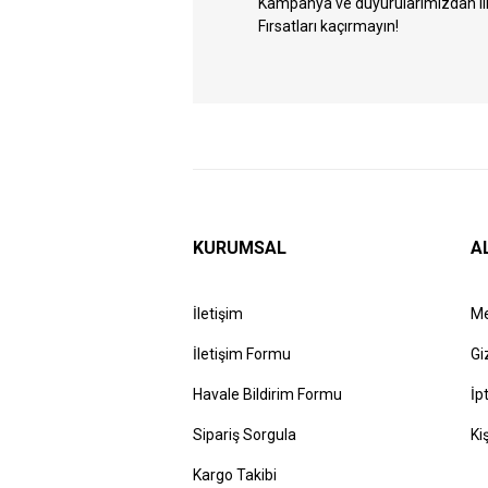
Kampanya ve duyurularımızdan ilk 
Fırsatları kaçırmayın!
KURUMSAL
A
İletişim
Me
İletişim Formu
Gi
Havale Bildirim Formu
İp
Sipariş Sorgula
Ki
Kargo Takibi