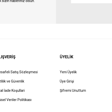
sizin haberiniz olsun.
LIŞVERİŞ
ÜYELİK
safeli Satış Sözleşmesi
Yeni Üyelik
zlilik ve Güvenlik
Üye Girişi
tal İade Koşullari
Şifremi Unuttum
şisel Veriler Politikası