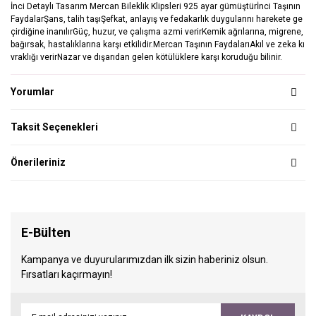
İnci Detaylı Tasarım Mercan Bileklik Klipsleri 925 ayar gümüştürİnci Taşının
FaydalarŞans, talih taşıŞefkat, anlayış ve fedakarlık duygularını harekete ge
çirdiğine inanılırGüç, huzur, ve çalışma azmi verirKemik ağrılarına, migrene,
bağırsak, hastalıklarına karşı etkilidir.Mercan Taşının FaydalarıAkıl ve zeka kı
vraklığı verirNazar ve dışarıdan gelen kötülüklere karşı koruduğu bilinir.
Yorumlar
Taksit Seçenekleri
Önerileriniz
E-Bülten
Kampanya ve duyurularımızdan ilk sizin haberiniz olsun.
Fırsatları kaçırmayın!