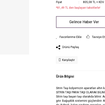
Fiyat
805,08 TL + KDV
*81,49 TL den başlayan taksitlerle!
Gelince Haber Ver
Tavsiye E
Ürünü Paylaş
Karşılaştır
Ürün Bilgisi
Sitrin Taşı kolyemizin aparatları altın
SİTRİN TAŞI PARA TAŞI OLARAK BİLİNİR.
Sitrin taşı başarı taşı olarakda bilinir. 
gıtır. Bağışıklık sistemini güçlendirir. A
dır. Böbrek, kolon sindirim organları, ci