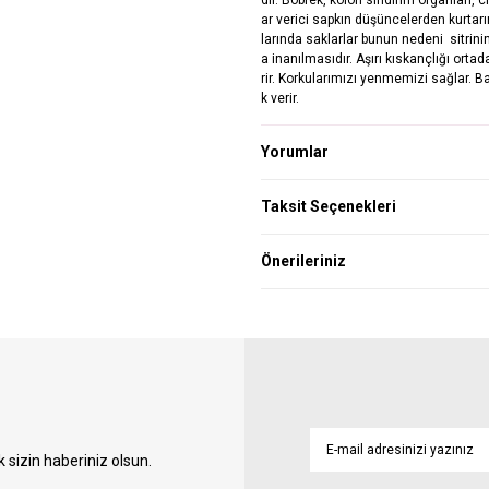
ar verici sapkın düşüncelerden kurtarır v
larında saklarlar bunun nedeni sitrinin
a inanılmasıdır. Aşırı kıskançlığı ortada
rir. Korkularımızı yenmemizi sağlar. B
k verir.
Yorumlar
Taksit Seçenekleri
Önerileriniz
sizin haberiniz olsun.