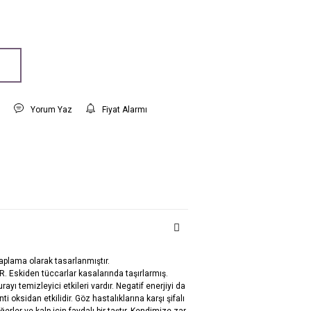
t
Yorum Yaz
Fiyat Alarmı
 kaplama olarak tasarlanmıştır.
 Eskiden tüccarlar kasalarında taşırlarmış.
Aurayı temizleyici etkileri vardır. Negatif enerjiyi da
nti oksidan etkilidir. Göz hastalıklarına karşı şifalı
ğerler ve kalp için faydalı bir taştır. Kendimize zar