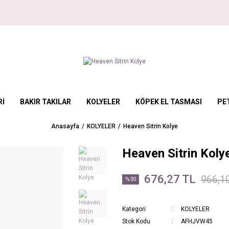
Rİ
BAKIR TAKILAR
KOLYELER
KÖPEK EL TASMASI
PE
Anasayfa
KOLYELER
Heaven Sitrin Kolye
Heaven Sitrin Koly
676,27 TL
966,1
%30
Kategori
KOLYELER
Stok Kodu
AFHJVW45