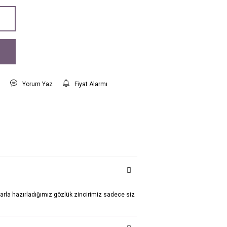
t
Yorum Yaz
Fiyat Alarmı
larla hazırladığımız gözlük zincirimiz sadece siz