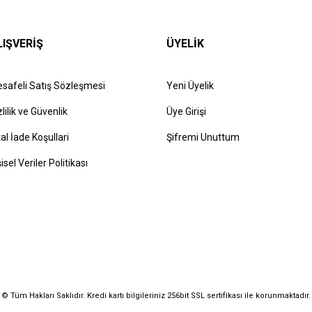
LIŞVERİŞ
ÜYELİK
safeli Satış Sözleşmesi
Yeni Üyelik
zlilik ve Güvenlik
Üye Girişi
tal İade Koşullari
Şifremi Unuttum
şisel Veriler Politikası
© Tüm Hakları Saklıdır. Kredi kartı bilgileriniz 256bit SSL sertifikası ile korunmaktadır.