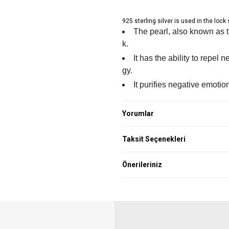
925 sterling silver is used in the lock
The pearl, also known as t
k.
It has the ability to repel 
gy.
It purifies negative emoti
Yorumlar
Taksit Seçenekleri
Önerileriniz