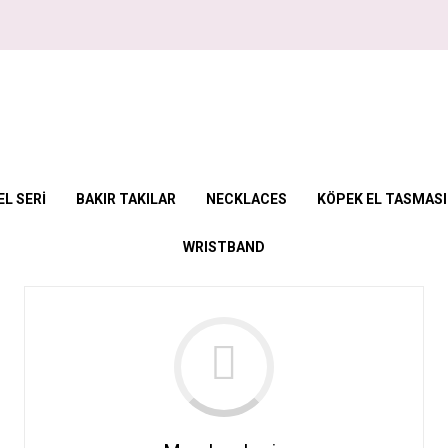
L SERİ
BAKIR TAKILAR
NECKLACES
KÖPEK EL TASMASI
WRISTBAND