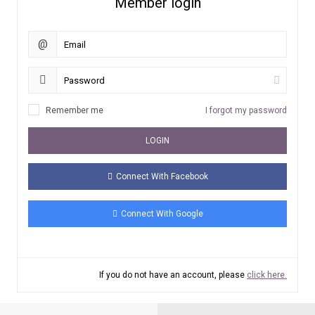
Member login
@
Remember me
I forgot my password
LOGIN
Connect With Facebook
Connect With Google
If you do not have an account, please
click here.